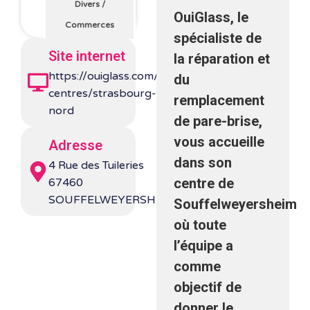
Divers
/
OuiGlass, le
Commerces
spécialiste de
Site internet
la réparation et
https://ouiglass.com/tous-
du
centres/strasbourg-
remplacement
nord
de pare-brise,
vous accueille
Adresse
dans son
4 Rue des Tuileries
centre de
67460
SOUFFELWEYERSHEIM
Souffelweyersheim
où toute
l’équipe a
comme
objectif de
donner le