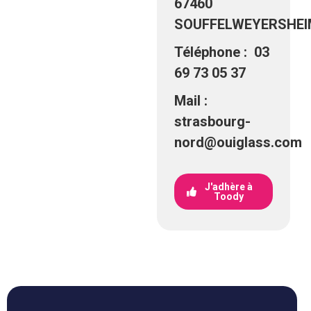
67460
SOUFFELWEYERSHEI
Téléphone : 03
69 73 05 37
Mail
:
strasbourg-
nord@ouiglass.com
J'adhère à
Toody