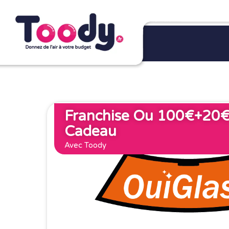
Franchise Ou 100€+20€
Cadeau
Avec Toody