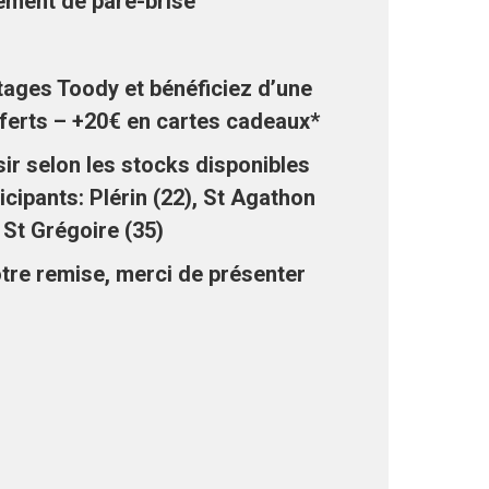
ement de pare-brise
tages Toody et bénéficiez d’une
ferts – +20€ en cartes cadeaux*
ir selon les stocks disponibles
icipants: Plérin (22), St Agathon
 St Grégoire (35)
otre remise, merci de présenter