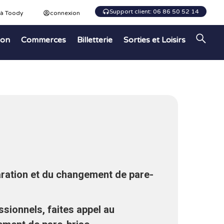
Support client: 06 86 50 52 14
 à Toody
connexion
ion
Commerces
Billetterie
Sorties et Loisirs
paration et du changement de pare-
ssionnels, faites appel au