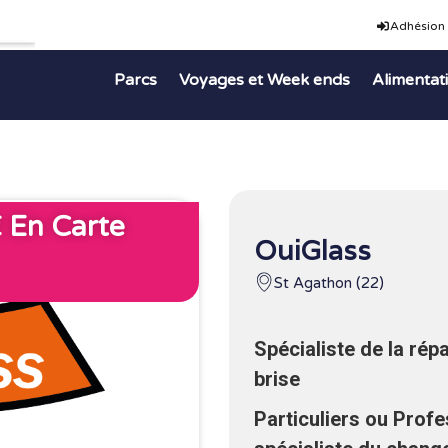
Adhésion
Parcs
Voyages et Week ends
Alimentat
 En Carte
OuiGlass
St Agathon (22)
Spécialiste de la ré
brise
Particuliers ou Profe