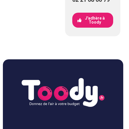
J'adhère à
Toody