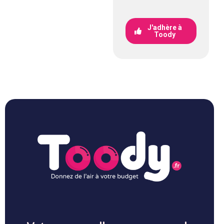
J'adhère à
Toody