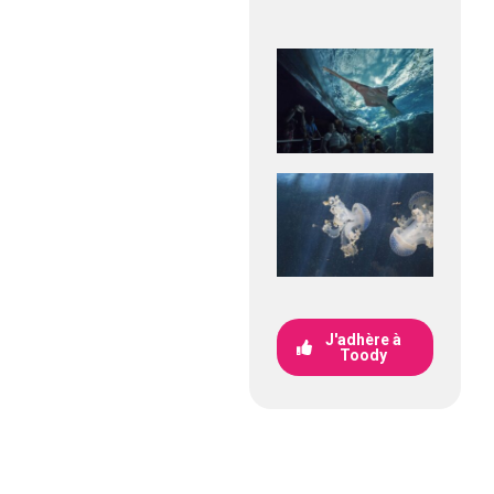
J'adhère à
Toody