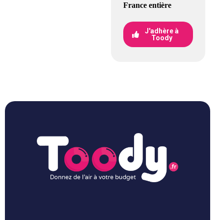
France entière
J'adhère à
Toody