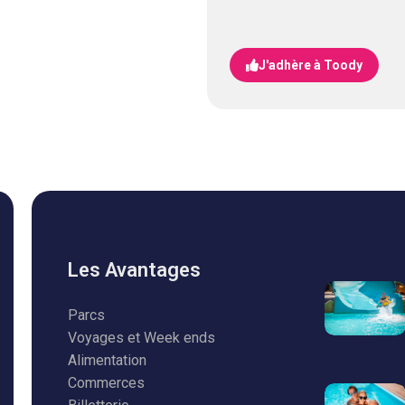
J'adhère à Toody
Les Avantages
Parcs
Voyages et Week ends
Alimentation
Commerces