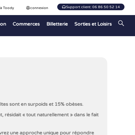
Support client: 06 86 50 52 14
 à Toody
connexion
ion
Commerces
Billetterie
Sorties et Loisirs
ltes sont en surpoids et 15% obèses.
nt, résidait « tout naturellement » dans le fait
vrez une approche unique pour répondre