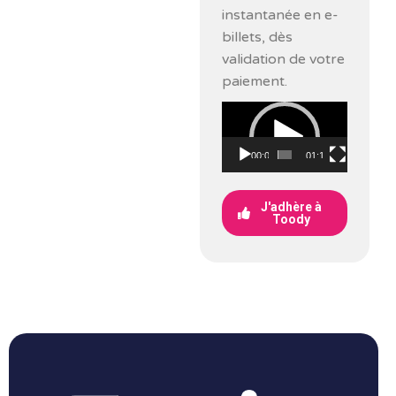
instantanée en e-
billets, dès
validation de votre
paiement.
Lecteur
vidéo
00:00
01:17
J'adhère à
Toody