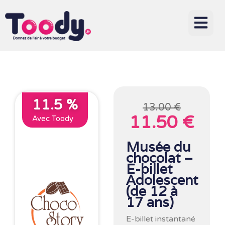
11.5 %
13.00 €
11.50 €
Avec Toody
Musée du
chocolat –
E-billet
Adolescent
(de 12 à
17 ans)
E-billet instantané