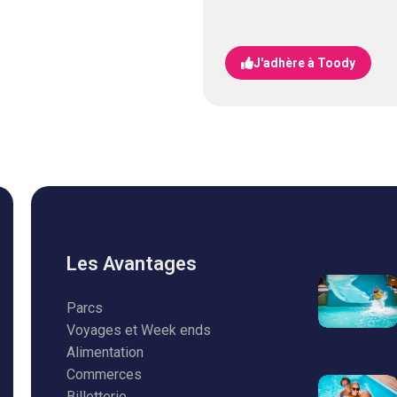
J'adhère à Toody
Les Avantages
Parcs
Voyages et Week ends
Alimentation
Commerces
Billetterie