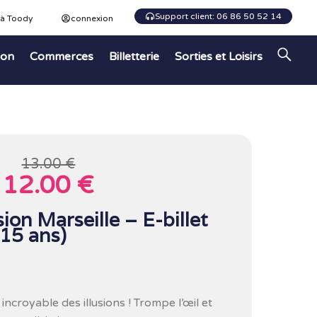
Support client: 06 86 50 52 14
 à Toody
connexion
ion
Commerces
Billetterie
Sorties et Loisirs
13.00 €
12.00 €
sion Marseille – E-billet
 15 ans)
ncroyable des illusions ! Trompe l’œil et