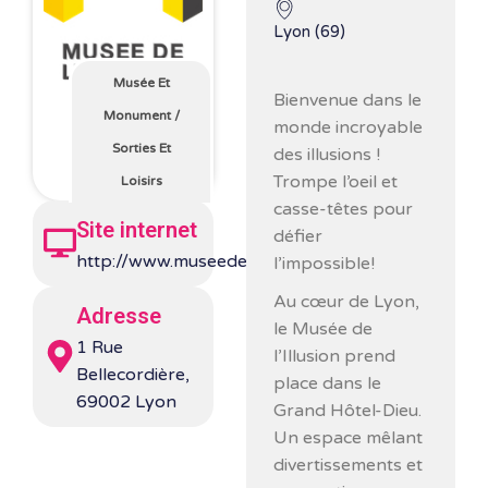
Lyon (69)
Musée Et
Bienvenue dans le
Monument
/
monde incroyable
Sorties Et
des illusions !
Trompe l’oeil et
Loisirs
casse-têtes pour
Site internet
défier
http://www.museedelillusion.fr/
l’impossible!
Au cœur de Lyon,
Adresse
le Musée de
1 Rue
l’Illusion prend
Bellecordière,
place dans le
69002 Lyon
Grand Hôtel-Dieu.
Un espace mêlant
divertissements et