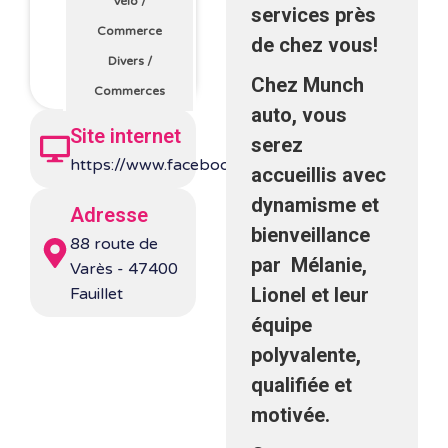
Vélo
/
services près
Commerce
de chez vous!
Divers
/
Chez Munch
Commerces
auto, vous
Site internet
serez
https://www.facebook.com/munchauto47/
accueillis avec
dynamisme et
Adresse
bienveillance
88 route de
par Mélanie,
Varès - 47400
Lionel et leur
Fauillet
équipe
polyvalente,
qualifiée et
motivée.