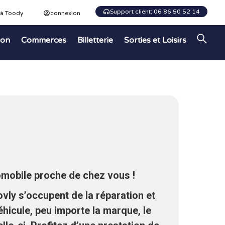
Support client: 06 86 50 52 14
 à Toody
connexion
ion
Commerces
Billetterie
Sorties et Loisirs
omobile proche de chez vous !
vly s’occupent de la réparation et
véhicule, peu importe la marque, le