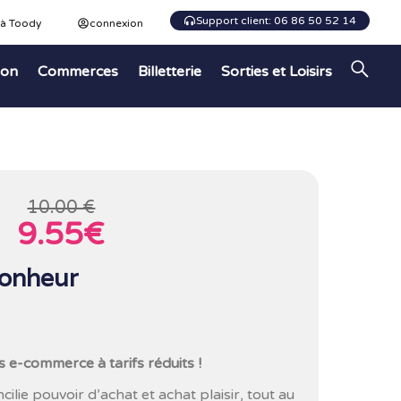
Support client: 06 86 50 52 14
 à Toody
connexion
ion
Commerces
Billetterie
Sorties et Loisirs
10.00 €
9.55€
onheur
s e-commerce à tarifs réduits !
ie pouvoir d’achat et achat plaisir, tout au