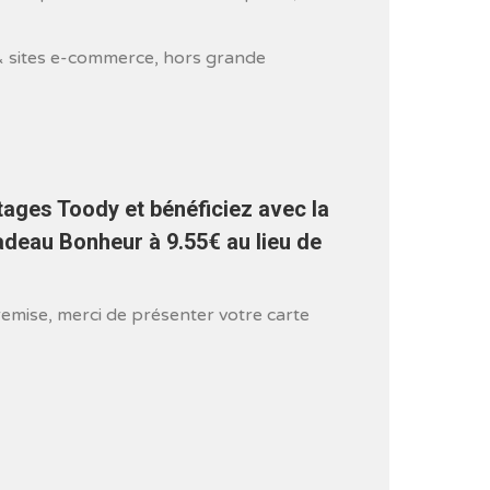
& sites e-commerce, hors grande
2200_1624_21052019.pdf
tages Toody et bénéficiez avec la
deau Bonheur à 9.55€ au lieu de
remise, merci de présenter votre carte