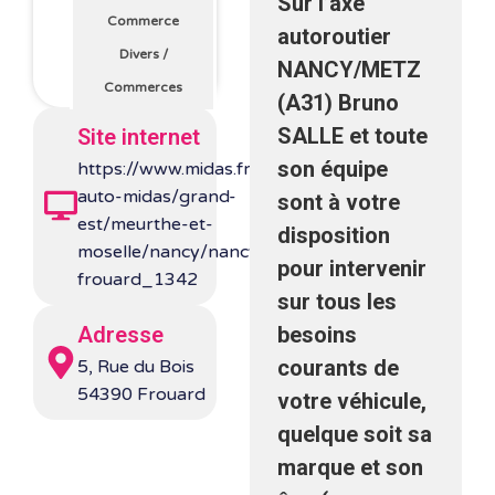
Sur l’axe
Commerce
autoroutier
Divers
/
NANCY/METZ
Commerces
(A31) Bruno
SALLE et toute
Site internet
son équipe
https://www.midas.fr/centres-
auto-midas/grand-
sont à votre
est/meurthe-et-
disposition
moselle/nancy/nancy-
pour intervenir
frouard_1342
sur tous les
Adresse
besoins
courants de
5, Rue du Bois
54390 Frouard
votre véhicule,
quelque soit sa
marque et son