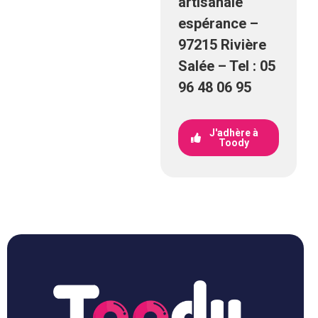
artisanale
espérance –
97215 Rivière
Salée – Tel : 05
96 48 06 95
J'adhère à
Toody