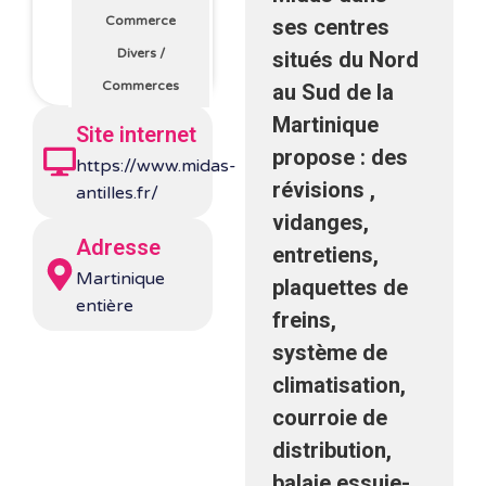
Commerce
ses centres
Divers
/
situés du Nord
Commerces
au Sud de la
Martinique
Site internet
propose
: des
https://www.midas-
révisions ,
antilles.fr/
vidanges,
Adresse
entretiens,
Martinique
plaquettes de
entière
freins,
système de
climatisation,
courroie de
distribution,
balaie essuie-