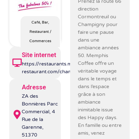
Prenez la route 66
direction
Cormontreuil ou
Café, Bar,
Champigny pour
faire une pause
Restaurant
/
dans une
Commerces
ambiance années
Site internet
50. Memphis
Coffee offre un
https://restaurants.memphis-
véritable voyage
restaurant.com/champigny/
dans le temps et
dans l’espace
Adresse
grâce à son
ZA des
ambiance
Bonnières Parc
inimitable issue
Commercial, 4
des Happy days.
Rue de la
En famille ou entre
Garenne,
amis, venez
51370