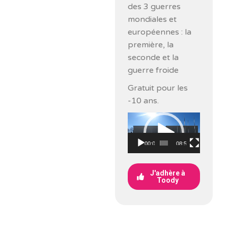
des 3 guerres
mondiales et
européennes : la
première, la
seconde et la
guerre froide
Gratuit pour les
-10 ans.
Lecteur
vidéo
00:00
08:53
J'adhère à
Toody