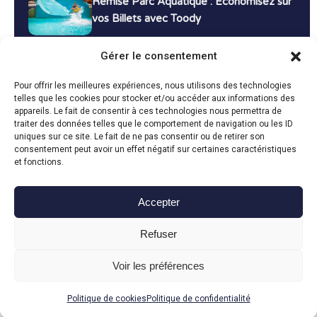
Remise Parc Aquatique : Économisez sur
vos Billets avec Toody
16 décembre 2024
Tutoriels
Gérer le consentement
Bons Plans Voyage : Économisez sur vos
Pour offrir les meilleures expériences, nous utilisons des technologies
Vacances avec Toody
telles que les cookies pour stocker et/ou accéder aux informations des
appareils. Le fait de consentir à ces technologies nous permettra de
13 décembre 2024
Bon plans
traiter des données telles que le comportement de navigation ou les ID
uniques sur ce site. Le fait de ne pas consentir ou de retirer son
consentement peut avoir un effet négatif sur certaines caractéristiques
Toutes les actualités
et fonctions.
Accepter
Toody © 2024
Refuser
CGU
CGV
Politique de confidentialité
Mentions légales
Politique de cookies
Voir les préférences
Fait avec le
en Vendée par
Politique de cookies
Politique de confidentialité