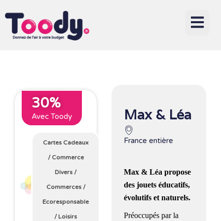
30%
Max & Léa
Avec Toody
France entière
Cartes Cadeaux
/
Commerce
Max & Léa
propose
Divers
/
des jouets éducatifs,
Commerces
/
évolutifs et naturels.
Ecoresponsable
Préoccupés par la
/
Loisirs