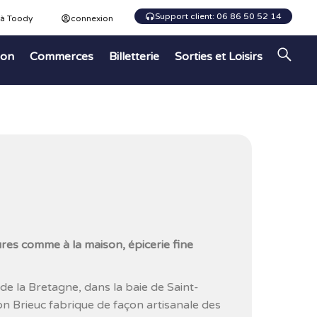
Support client: 06 86 50 52 14
 à Toody
connexion
ion
Commerces
Billetterie
Sorties et Loisirs
ures comme à la maison, épicerie fine
e la Bretagne, dans la baie de Saint-
son Brieuc fabrique de façon artisanale des