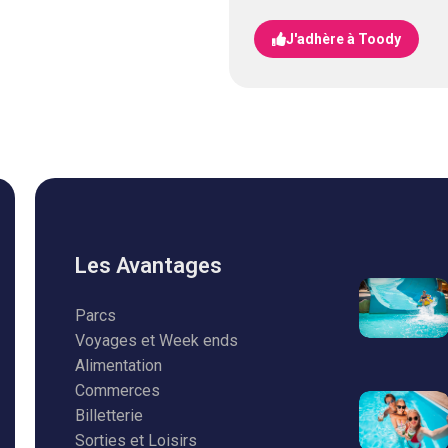
J'adhère à Toody
Les Avantages
Parcs
Voyages et Week ends
Alimentation
Commerces
Billetterie
Sorties et Loisirs