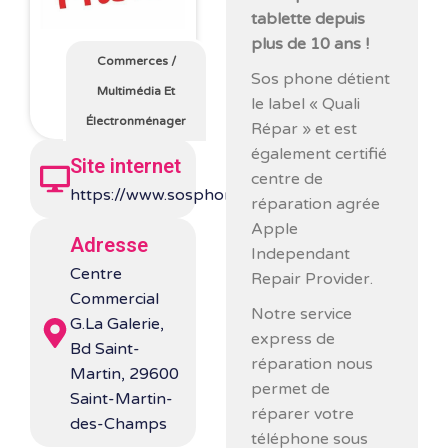
tablette depuis
plus de 10 ans !
Commerces
/
Sos phone détient
Multimédia Et
le label « Quali
Électronménager
Répar » et est
également certifié
Site internet
centre de
https://www.sosphone.fr/
réparation agrée
Apple
Adresse
Independant
Centre
Repair Provider.
Commercial
Notre service
G.La Galerie,
express de
Bd Saint-
réparation nous
Martin, 29600
permet de
Saint-Martin-
réparer votre
des-Champs
téléphone sous