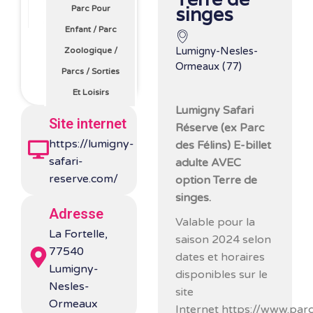
singes
Parc Pour
Enfant
/
Parc
Lumigny-Nesles-
Zoologique
/
Ormeaux (77)
Parcs
/
Sorties
Et Loisirs
Lumigny Safari
Site internet
Réserve (ex Parc
https://lumigny-
des Félins) E-billet
safari-
adulte AVEC
reserve.com/
option Terre de
singes.
Adresse
Valable pour la
La Fortelle,
saison 2024 selon
77540
dates et horaires
Lumigny-
disponibles sur le
Nesles-
site
Ormeaux
Internet https://www.par