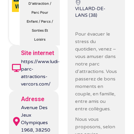
D'attraction
/
VILLARD-DE-
Parc Pour
LANS (38)
Enfant
/
Parcs
/
Sorties Et
Pour évacuer le
Loisirs
stress du
quotidien, venez –
Site internet
vous amuser dans
https://www.ludi-
notre parc
parc-
d’attractions. Vous
attractions-
passerez de bons
vercors.com/
moments en
couple, en famille,
Adresse
entre amis ou
Avenue Des
entre collègues.
Jeux
Nous vous
Olympiques
proposons, selon
1968, 38250