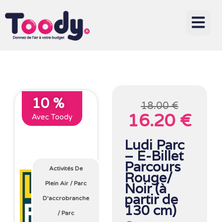
10 %
18.00 €
16.20 €
Avec Toody
Ludi Parc
– E-Billet
Parcours
Activités De
Rouge/
Plein Air
/
Parc
Noir (à
partir de
D'accrobranche
130 cm)
/
Parc