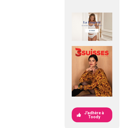
J'adhère à
Toody