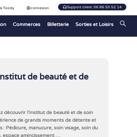
Support client: 06 86 50 52 14
 à Toody
connexion
ion
Commerces
Billetterie
Sorties et Loisirs
institut de beauté et de
 découvrir l’institut de beauté et de soin
expérience de grands moments de détente et
 : Pédicure, manucure, soin visage, soin du
, espace amincissement …