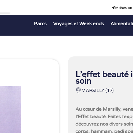
Adhésion
Parcs
Voyages et Week ends
Alimentat
L’effet beauté 
soin
MARSILLY (17)
Au cœur de Marsilly, venez
l’Effet beauté. Faites l’
découvrez nos divers soins
corps, hammam, pédi spa