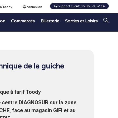
Support client: 06 86 50 52 14
 à Toody
connexion
ion
Commerces
Billetterie
Sorties et Loisirs
hnique de la guiche
que à tarif Toody
e centre DIAGNOSUR sur la zone
ICHE, face au magasin GIFI et au