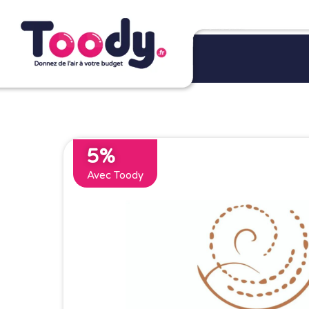
5%
Avec Toody