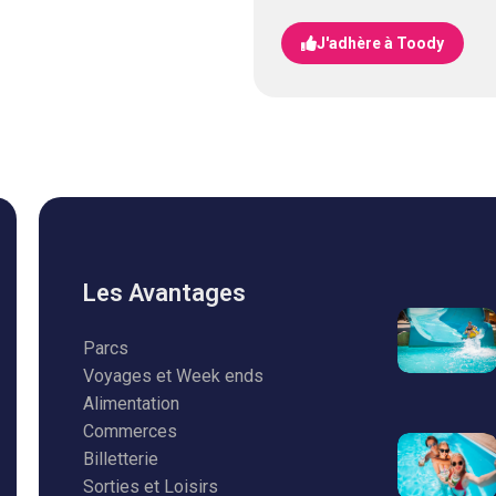
J'adhère à Toody
Les Avantages
Parcs
Voyages et Week ends
Alimentation
Commerces
Billetterie
Sorties et Loisirs