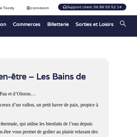
Support client: 06 86 50 52 14
 à Toody
connexion
ion
Commerces
Billetterie
Sorties et Loisirs
en-être – Les Bains de
 Pau et d’Oloron…
creux d’un vallon, un petit havre de paix, propice à
hermale, qui utilise les bienfaits de l’eau depuis
en-être vous permet de goûter au plaisir relaxant des