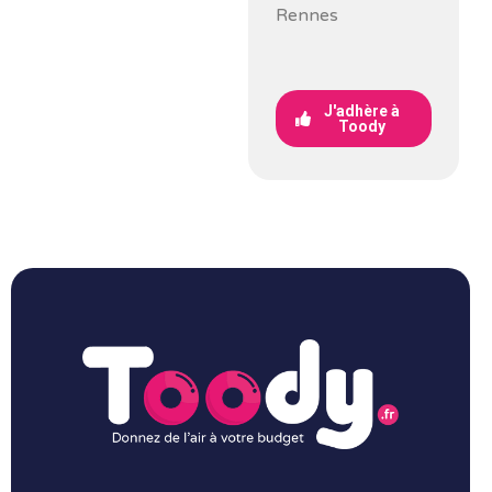
Rennes
J'adhère à
Toody