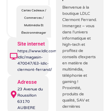
Bienvenue à la
Cartes Cadeaux
/
boutique LDLC
Commerces
/
Clermont Ferrand.
Immergez – vous
Multimédia Et
dans l’univers
Électronménager
informatique et
Site internet
high-tech et
profitez de
https://www.ldlc.com/magasins-
conseils d’experts
ldlc/magasin-
en matière de
470047/63-ldlc-
multimédia,
clermont-ferrand/
téléphonie et
Adresse
gaming !
Proximité,
23 Avenue du
produits de
Roussillon
qualité, SAV et
63170
dernières
AUBIERE