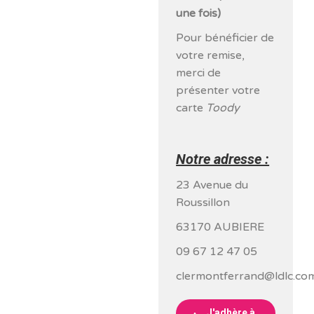
une fois)
Pour bénéficier de
votre remise,
merci de
présenter votre
carte
Toody
Notre adresse :
23 Avenue du
Roussillon
63170 AUBIERE
09 67 12 47 05
clermontferrand@ldlc.co
J'adhère à