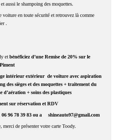
 et aussi le shampoing des moquettes.
 voiture en toute sécurité et retrouvez là comme
er .
y et
bénéficiez
d’une
Remise de 20% sur le
 Piment
 intérieur extérieur de voiture avec aspiration
ing des sièges et des moquettes + traitement du
e d’aération + soins des plastiques
ent sur réservation et RDV
u
06 96 78 39 83
ou a
shineauto97@gmail.com
, merci de présenter votre carte
Toody.