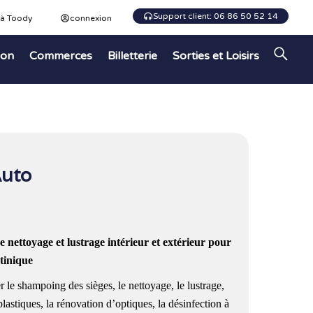
Support client: 06 86 50 52 14
 à Toody
connexion
ion
Commerces
Billetterie
Sorties et Loisirs
Auto
e nettoyage et lustrage intérieur et extérieur pour
rtinique
r le shampoing des sièges, le nettoyage, le lustrage,
 plastiques, la rénovation d’optiques, la désinfection à