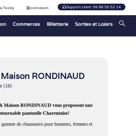
Support client: 06 86 50 52 14
 à Toody
connexion
ion
Commerces
Billetterie
Sorties et Loisirs
 & Maison RONDINAUD
e (16)
le & Maison RONDINAUD vous proposent une
ontournable pantoufle Charentaise!​
e gamme de chaussures pour hommes, femmes et