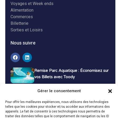
Voyages et Week ends
Alimentation
Commerces
Billetterie
Sorties et Loisirs
Nous suivre
Remise Parc Aquatique : Économisez sur
vos Billets avec Toody
16 décembre 2024
Tutoriels
Gérer le consentement
Bons Plans Voyage : Économisez sur vos
Pour offrir les meilleures expériences, nous utilisons des technologies
Vacances avec Toody
telles que les cookies pour stocker et/ou accéder aux informations des
appareils. Le fait de consentir à ces technologies nous permettra de
13 décembre 2024
Bon plans
traiter des données telles que le comportement de navigation ou les ID