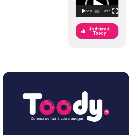
vidéo
00:00
02:05
J'adhère à
Toody