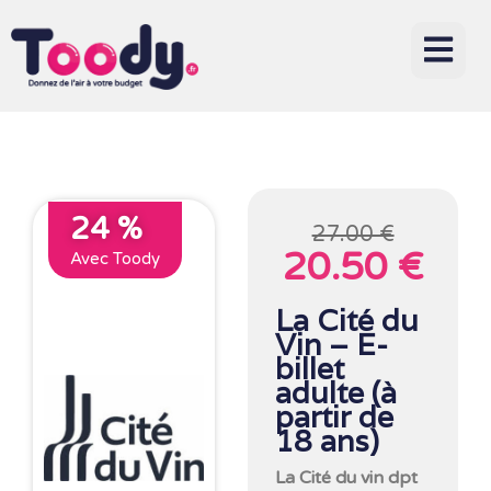
24 %
27.00 €
20.50 €
Avec Toody
La Cité du
Vin – E-
billet
adulte (à
partir de
18 ans)
La Cité du vin dpt