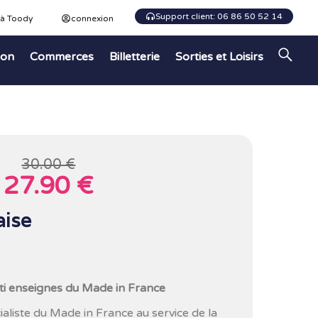
Support client: 06 86 50 52 14
 à Toody
connexion
ion
Commerces
Billetterie
Sorties et Loisirs
30.00 €
27.90 €
aise
ti enseignes du Made in France
cialiste du Made in France au service de la