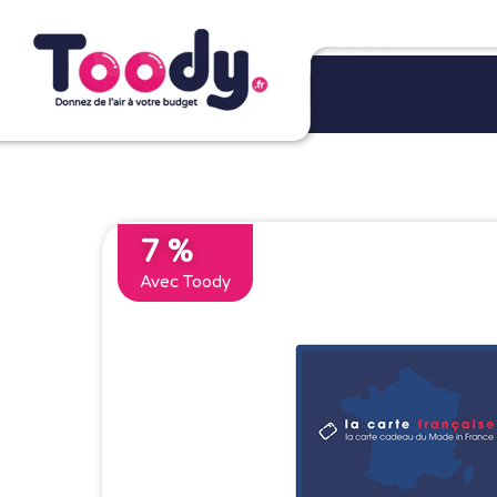
7 %
Avec Toody