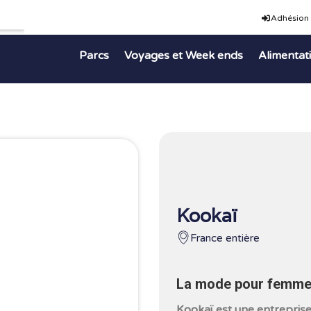
Adhésion
Parcs
Voyages et Week ends
Alimentat
Kookaï
France entière
La mode pour femme
Kookaï est une entreprise 