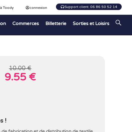
Support client: 06 86 50 52 14
 à Toody
connexion
ion
Commerces
Billetterie
Sorties et Loisirs
10.00 €
9.55 €
s !
de fabrication et de distribution de textile