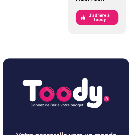
J'adhère à
Toody