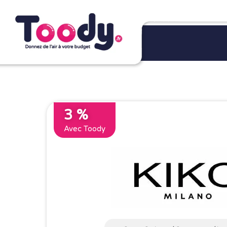
3 %
Avec Toody