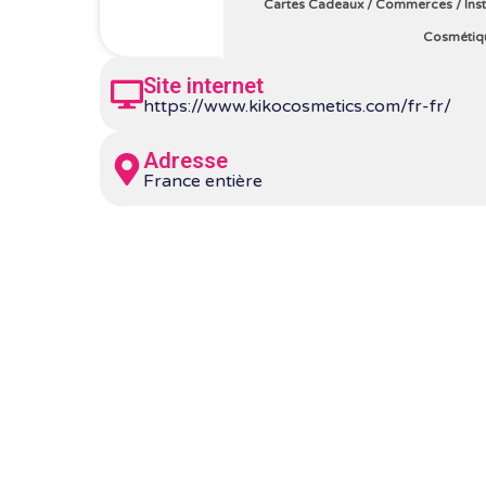
Cartes Cadeaux
/
Commerces
/
Ins
Cosmétiq
Site internet
https://www.kikocosmetics.com/fr-fr/
Adresse
France entière