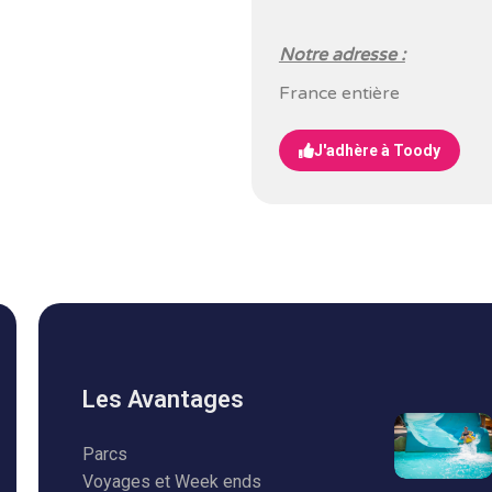
Notre adresse :
France entière
J'adhère à Toody
Les Avantages
Parcs
Voyages et Week ends