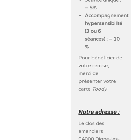
Séance unique :
– 5%
Accompagnement
hypersensibilité
(3 ou 6
séances) : – 10
%
Pour bénéficier de
votre remise,
merci de
présenter votre
carte
Toody
Notre adresse :
Le clos des
amandiers
04000 Digne-les-