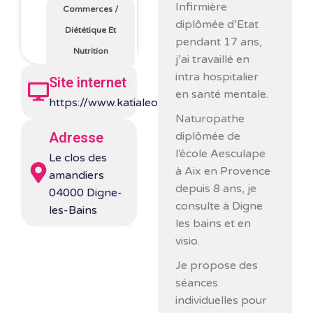
Infirmière
Commerces
/
diplômée d’Etat
Diététique Et
pendant 17 ans,
Nutrition
j’ai travaillé en
intra hospitalier
Site internet
en santé mentale.
https://www.katialeouffre.com/
Naturopathe
diplômée de
Adresse
l’école Aesculape
Le clos des
à Aix en Provence
amandiers
depuis 8 ans, je
04000 Digne-
consulte à Digne
les-Bains
les bains et en
visio.
Je propose des
séances
individuelles pour