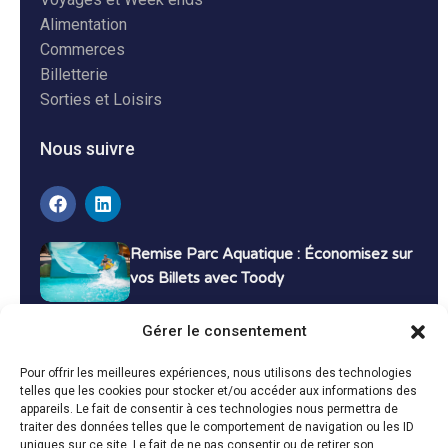
Alimentation
Commerces
Billetterie
Sorties et Loisirs
Nous suivre
Remise Parc Aquatique : Économisez sur
vos Billets avec Toody
16 décembre 2024
Tutoriels
Gérer le consentement
Bons Plans Voyage : Économisez sur vos
Pour offrir les meilleures expériences, nous utilisons des technologies
Vacances avec Toody
telles que les cookies pour stocker et/ou accéder aux informations des
appareils. Le fait de consentir à ces technologies nous permettra de
13 décembre 2024
Bon plans
traiter des données telles que le comportement de navigation ou les ID
uniques sur ce site. Le fait de ne pas consentir ou de retirer son