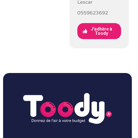
Lescar
0559623692
J'adhère à
Toody