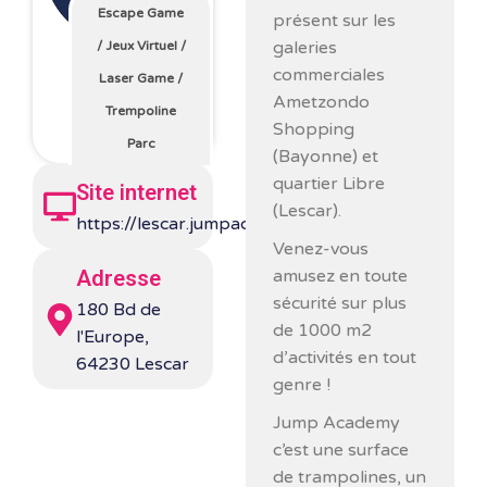
Escape Game
présent sur les
galeries
/
Jeux Virtuel
/
commerciales
Laser Game
/
Ametzondo
Trempoline
Shopping
Parc
(Bayonne) et
quartier Libre
Site internet
(Lescar).
https://lescar.jumpacademy.fr/accueil/
Venez-vous
amusez en toute
Adresse
sécurité sur plus
180 Bd de
de 1000 m2
l'Europe,
d’activités en tout
64230 Lescar
genre !
Jump Academy
c’est une surface
de trampolines, un