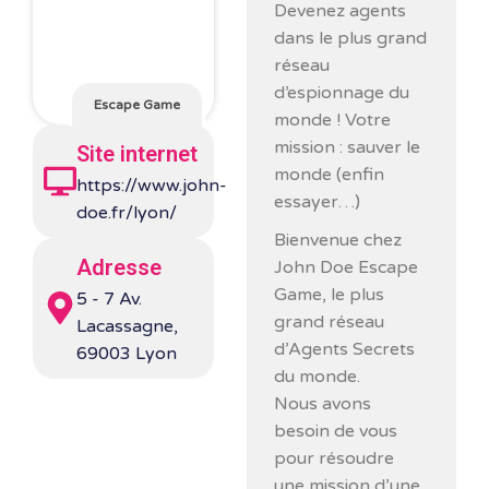
Devenez agents
dans le plus grand
réseau
d’espionnage du
Escape Game
monde ! Votre
mission : sauver le
Site internet
monde (enfin
https://www.john-
essayer…)
doe.fr/lyon/
Bienvenue chez
Adresse
John Doe Escape
Game, le plus
5 - 7 Av.
grand réseau
Lacassagne,
d’Agents Secrets
69003 Lyon
du monde.
Nous avons
besoin de vous
pour résoudre
une mission d’une