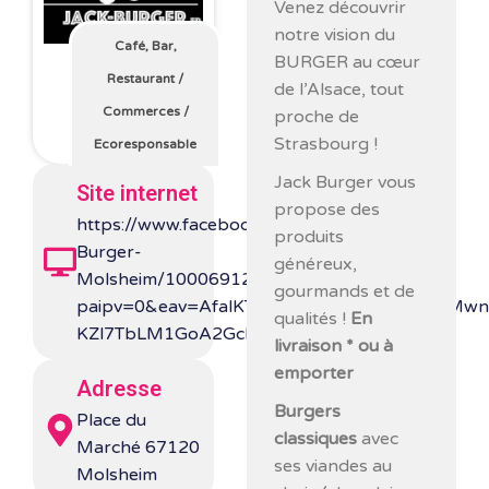
Venez découvrir
notre vision du
Café, Bar,
BURGER au cœur
Restaurant
/
de l’Alsace, tout
Commerces
/
proche de
Strasbourg !
Ecoresponsable
Jack Burger vous
Site internet
propose des
https://www.facebook.com/people/Jack-
produits
Burger-
généreux,
Molsheim/100069121650865/?
gourmands et de
paipv=0&eav=AfalKThhGOdG_17rH14J63EMwn
qualités !
En
KZl7TbLM1GoA2GchN4yBqvPlzaVFB30Q
livraison * ou à
emporter
Adresse
Burgers
Place du
classiques
avec
Marché 67120
ses viandes au
Molsheim