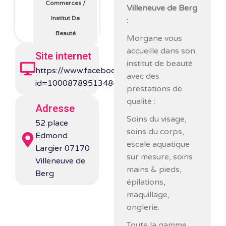
Commerces
/
Villeneuve de Berg
Institut De
:
Beauté
Morgane vous
accueille dans son
Site internet
institut de beauté
https://www.facebook.com/profile.php?
avec des
id=100087895134841&locale=fr_FR
prestations de
qualité :
Adresse
Soins du visage,
52 place
soins du corps,
Edmond
escale aquatique
Largier 07170
sur mesure, soins
Villeneuve de
mains & pieds,
Berg
épilations,
maquillage,
onglerie.
Toute la gamme