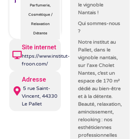
le vignoble
Parfumerie,
Nantais !
Cosmétique
/
Qui sommes-nous
Relaxation
?
Détente
Notre institut au
Site internet
Pallet, dans le
https://www.institut-
vignoble nantais,
froon.com/
sur l’axe Cholet
Nantes, c’est un
Adresse
espace de 170 m²
5 rue Saint-
dédié au bien-être
Vincent, 44330
et à la détente.
Le Pallet
Beauté, relaxation,
amincissement,
relooking : nos
esthéticiennes
professionnelles