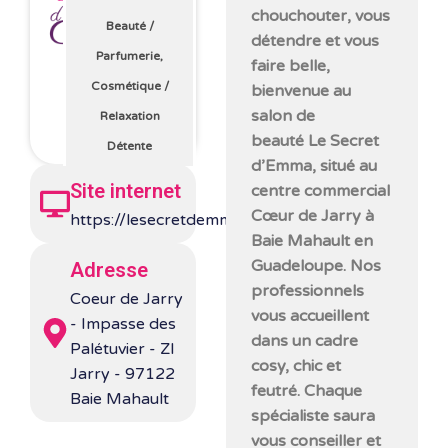
chouchouter, vous
Beauté
/
détendre et vous
Parfumerie,
faire belle,
Cosmétique
/
bienvenue au
salon de
Relaxation
beauté Le Secret
Détente
d’Emma, situé au
Site internet
centre commercial
Cœur de Jarry à
https://lesecretdemma.com/
Baie Mahault en
Guadeloupe. Nos
Adresse
professionnels
Coeur de Jarry
vous accueillent
- Impasse des
dans un cadre
Palétuvier - ZI
cosy, chic et
Jarry - 97122
feutré. Chaque
Baie Mahault
spécialiste saura
vous conseiller et