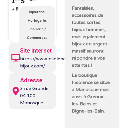
Fantaisies,
Bijouterie,
accessoires de
Horlogerie,
toutes sortes,
bijoux hommes,
Joaillerie
/
mais également
Commerces
bijoux en argent
Site internet
massif sauront
répondre à vos
https://www.insolence-
attentes !
bijoux.com/
La boutique
Adresse
Insolence se situe
3 rue Grande,
à Manosque mais
04 100
aussi à Gréoux-
Manosque
les-Bains et
Digne-les-Bain.