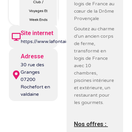
Club
/
logis de France au
cœur de la Drôme
Voyages Et
Provençale
Week Ends
Goutez au charme
Site internet
d’un ancien corps
https://www.lafontainederocoule.com/
de ferme,
transformé en
Adresse
logis de France
30 rue des
avec 10
Granges
chambres,
07200
piscines intérieure
Rochefort en
et extérieure, un
valdaine
restaurant pour
les gourmets.
Nos offres :