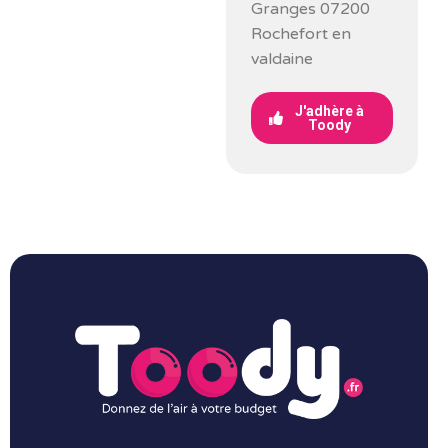
Granges 07200
Rochefort en
valdaine
J'adhère à
Toody