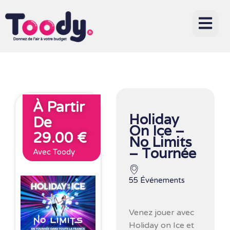
À Partir
Holiday
De
On Ice –
29.00 €
No Limits
– Tournée
Avec Toody
55 Événements
Venez jouer avec
Holiday on Ice et