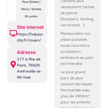
Certains jeux
Pour Enfant
/
nécessitent l’achat
Parcs
/
Sorties
de jetons
Et Loisirs
(bumpers, karting,
carroussel…).
Site internet
Restauration sur
https://happy-
place possible,
city.fr/rouen/
toute nourriture
ou boisson
Adresse
extérieure au parc
177 b Rte de
est interdite.
Paris, 76920
Amfreville-la-
Le plus grand
Mi-Voie
parc de jeux
couvert de Haute-
Normandie avec
plus de 2000m²
pour les enfants