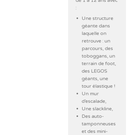
de 1 à 12 ans avec
:
Une structure
géante dans
laquelle on
retrouve : un
parcours, des
toboggans, un
terrain de foot,
des LEGOS
géants, une
tour élastique !
Un mur
d’escalade,
Une slackline,
Des auto-
tamponneuses
et des mini-