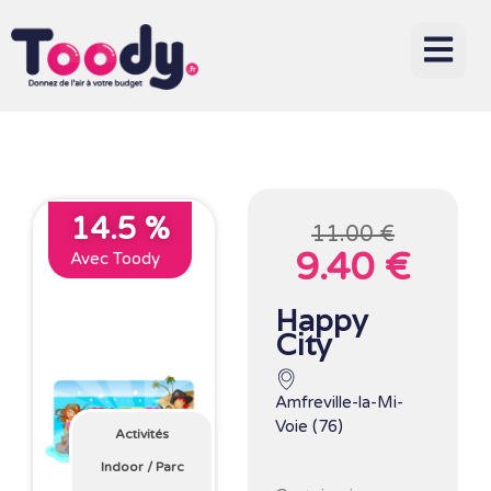
14.5 %
11.00 €
9.40 €
Avec Toody
Happy
City
Amfreville-la-Mi-
Voie (76)
Activités
Indoor
/
Parc