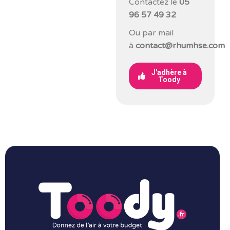
Contactez le
05
96 57 49 32
Ou par mail
à
contact@rhumhse.com
J'adhère à
Toody