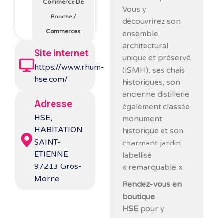
Commerce De
Vous y
Bouche
/
découvrirez son
Commerces
ensemble
architectural
Site internet
unique et préservé
https://www.rhum-
(ISMH), ses chais
hse.com/
historiques, son
ancienne distillerie
Adresse
également classée
HSE,
monument
HABITATION
historique et son
SAINT-
charmant jardin
ETIENNE
labellisé
97213 Gros-
« remarquable ».
Morne
Rendez-vous en
boutique
HSE
pour y