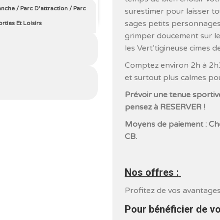
anche
/
Parc D'attraction
/
Parc
surestimer pour laisser to
sages petits personnages 
orties Et Loisirs
grimper doucement sur le
les Vert’tigineuse cimes de
Comptez environ 2h à 2h30
et surtout plus calmes po
Prévoir une tenue sportiv
pensez à RESERVER !
Moyens de paiement : Chè
CB.
Nos offres :
Profitez de vos avantages
Pour bénéficier de v