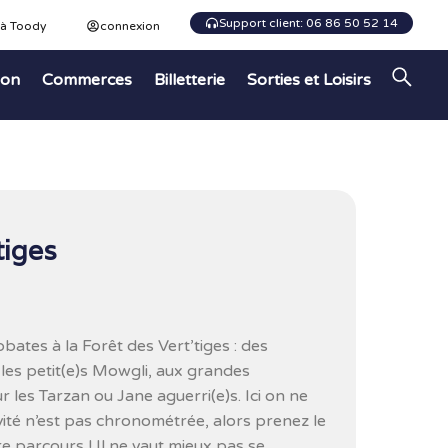
Support client: 06 86 50 52 14
 à Toody
connexion
ion
Commerces
Billetterie
Sorties et Loisirs
tiges
obates à la Forêt des Vert’tiges : des
 les petit(e)s Mowgli, aux grandes
 les Tarzan ou Jane aguerri(e)s. Ici on ne
tivité n’est pas chronométrée, alors prenez le
e parcours ! Il ne vaut mieux pas se