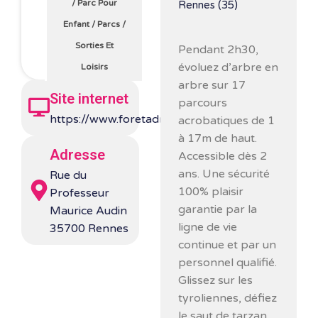
/
Parc Pour
Rennes (35)
Enfant
/
Parcs
/
Sorties Et
Pendant 2h30,
évoluez d’arbre en
Loisirs
arbre sur 17
Site internet
parcours
https://www.foretadrenaline.com/rennes/
acrobatiques de 1
à 17m de haut.
Adresse
Accessible dès 2
ans. Une sécurité
Rue du
100% plaisir
Professeur
garantie par la
Maurice Audin
ligne de vie
35700 Rennes
continue et par un
personnel qualifié.
Glissez sur les
tyroliennes, défiez
le saut de tarzan,